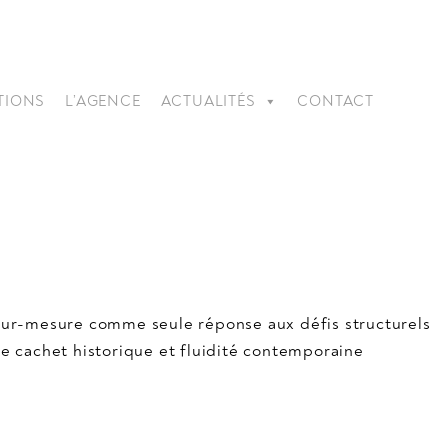
TIONS
L’AGENCE
ACTUALITÉS
CONTACT
 sur-mesure comme seule réponse aux défis structurels
re cachet historique et fluidité contemporaine