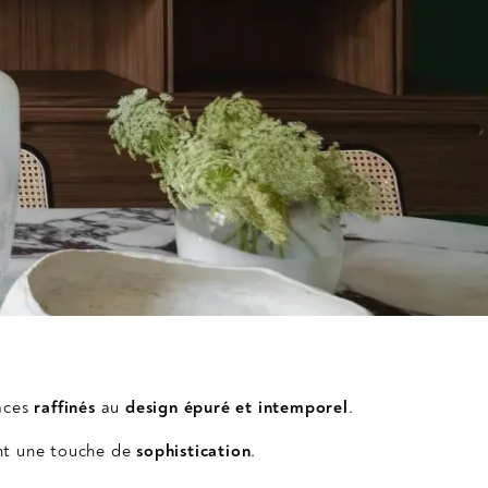
aces
raffinés
au
design épuré et intemporel
.
ent une touche de
sophistication
.