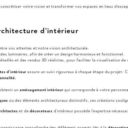
concrétiser votre vision et transformer vos espaces en lieux d’exce
chitecture d’intérieur
tre vos attentes et notre vision architecturale.
 des luminaires, afin de créer un design harmonieux et fonctionnel.
taillés et des rendus 3D réalistes, pour faciliter la visualisation de
tes d’intérieur
assure un suivi rigoureux à chaque étape du projet. C
onnalité.
’obtenir un
aménagement intérieur
qui corresponde à votre personnali
ques
ou des éléments architecturaux distinctifs, ces créations souli
rchitectes
et de
décorateurs
d’intérieur possède l’expertise nécessa
 connaissance approfondie des différents aspects liés à la
décoratio