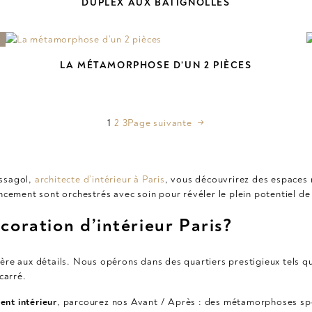
DUPLEX AUX BATIGNOLLES
LA MÉTAMORPHOSE D’UN 2 PIÈCES
1
2
3
Page suivante
→
ussagol,
architecte d’intérieur à Paris
, vous découvrirez des espaces 
cement sont orchestrés avec soin pour révéler le plein potentiel de
coration d’intérieur Paris?
lière aux détails. Nous opérons dans des quartiers prestigieux tels 
carré.
ent intérieur
, parcourez nos Avant / Après : des métamorphoses spe