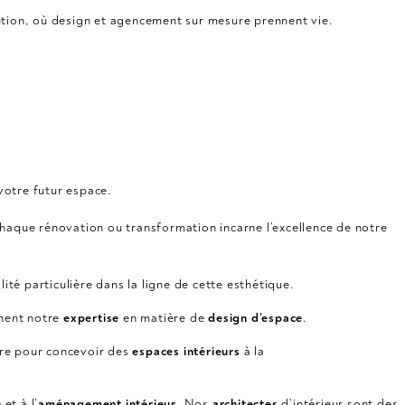
ption, où design et agencement sur mesure prennent vie.
 votre futur espace.
haque rénovation ou transformation incarne l’excellence de notre
té particulière dans la ligne de cette esthétique.
gnent notre
expertise
en matière de
design
d’espace
.
ire pour concevoir des
espaces intérieurs
à la
n
et à l’
aménagement intérieur
. Nos
architectes
d’intérieur sont des